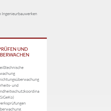
von Ingenieurbauwerken
PRÜFEN UND
BERWACHEN
eißtechnische
wachung
hichtungsüberwachung
rheits- und
ndheitsschutzkoordina
(SiGeKo)
erksprüfungen
berwachung