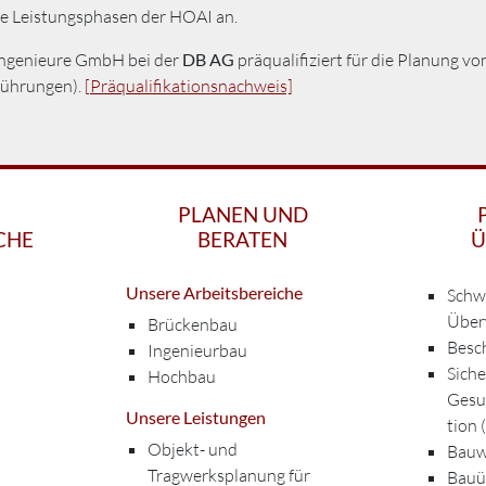
e Leistungsphasen der HOAI an.
 Ingenieure GmbH bei der
DB AG
präqualifiziert für die Planung 
führungen).
[Präqualifikationsnachweis]
PLANEN UND
CHE
BERATEN
Ü
Unsere Arbeitsbereiche
Schw
Über
Brückenbau
Besc
Ingenieurbau
Siche
Hochbau
Gesu
Unsere Leistungen
tion 
Objekt- und
Bauw
Tragwerksplanung für
Bauü