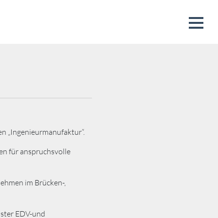
en „Ingenieurmanufaktur“.
en für anspruchsvolle
nehmen im Brücken-,
nster EDV-und